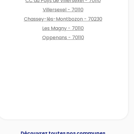
CC du Pays de Villersexel - 70110
Villersexel - 70110
Chassey-lès-Montbozon - 70230
Les Magny - 70110
Oppenans - 70110
Découvrez toutes nos communes