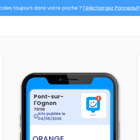
ocales toujours dans votre poche ?
Téléchargez PanneauPo
Pont-sur-
l'Ognon
70110
Info publiée le
04/05/2026
ORANGE