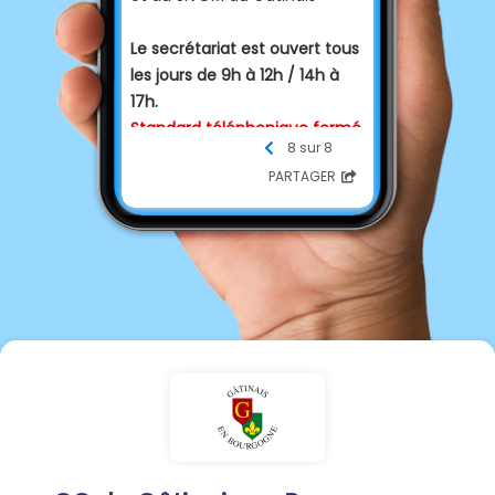
Le secrétariat est ouvert tous
les jours de 9h à 12h / 14h à
17h.
Standard téléphonique fermé
8 sur 8
le mardi après-midi.
PARTAGER
Coordonnées :
6, rue Danton - 89 690
CHEROY
Téléphone : 03.86.97.71.94
Courriel :
contact@gatinais-
bourgogne.fr