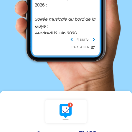
2026 :
Soirée musicale au bord de la
Guye
:
vendredi 12 juin 2026
4 sur 5
Tournoi de pétanque
:
PARTAGER
dimanche 14 juin 2026 à 14 h
Méchoui
:
samedi 18 juillet 2026 à midi
Puces
:
dimanche 26 juillet 2025
Tournée des fours
:
vendredi 13 novembre 2026,
lieu à définir