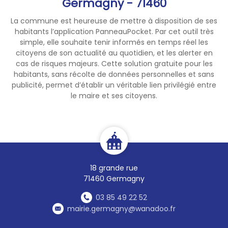
Germagny - 71460
Assemblée générale
:
La commune est heureuse de mettre à disposition de ses
vendredi 11 décembre 2026
habitants l’application PanneauPocket. Par cet outil très
simple, elle souhaite tenir informés en temps réel les
citoyens de son actualité au quotidien, et les alerter en
cas de risques majeurs. Cette solution gratuite pour les
habitants, sans récolte de données personnelles et sans
publicité, permet d’établir un véritable lien privilégié entre
le maire et ses citoyens.
18 grande rue
71460 Germagny
03 85 49 22 52
mairie.germagny@wanadoo.fr