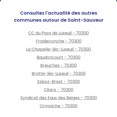
assurance peut refuser de
vous couvrir en cas de
Consultez l'actualité des autres
problème (le professionnel
communes autour de Saint-Sauveur
doit vous fournir une
attestation de ramonage à
CC du Pays de Luxeuil - 70300
remettre à votre assureur).
Froideconche - 70300
La Chapelle-lès-Luxeuil - 70300
Baudoncourt - 70300
Breuches - 70300
Brotte-lès-Luxeuil - 70300
Esboz-Brest - 70300
Citers - 70300
Syndicat des Eaux des Beiges - 70300
Ormoiche - 70300