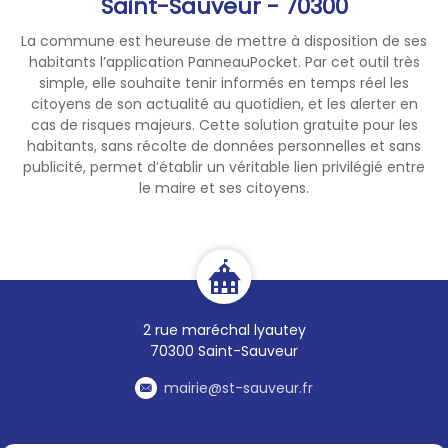
Saint-Sauveur - 70300
obligation de ramonage.
La commune est heureuse de mettre à disposition de ses
Le ramonage est obligatoire
habitants l’application PanneauPocket. Par cet outil très
au moins 1 fois par an par un
simple, elle souhaite tenir informés en temps réel les
professionnel, depuis le
citoyens de son actualité au quotidien, et les alerter en
cas de risques majeurs. Cette solution gratuite pour les
décret n°2023-641 du 20
habitants, sans récolte de données personnelles et sans
juillet 2023 (en vigueur depuis
publicité, permet d’établir un véritable lien privilégié entre
octobre 2023)
le maire et ses citoyens.
Pourquoi
?
Éviter les incendies
Prévenir les intoxications au
monoxyde de carbone
Assurer le bon
2 rue maréchal lyautey
fonctionnement de votre
70300 Saint-Sauveur
installation
mairie@st-sauveur.fr
Attention
!
Sans ramonage, votre