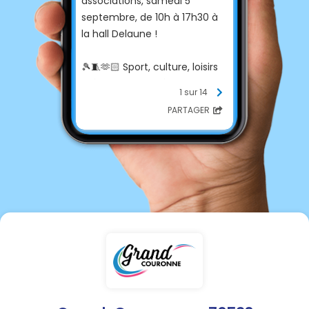
associations, samedi 5
septembre, de 10h à 17h30 à
la hall Delaune !
🎾🧵🫶🏻 Sport, culture, loisirs
créatifs, solidarité… vos
1 sur 14
associations Couronnaises
PARTAGER
partagent des
démonstrations, vous
accueillent, vous conseillent
et vous inscrivent à votre
activité préférée : profitez-en
!