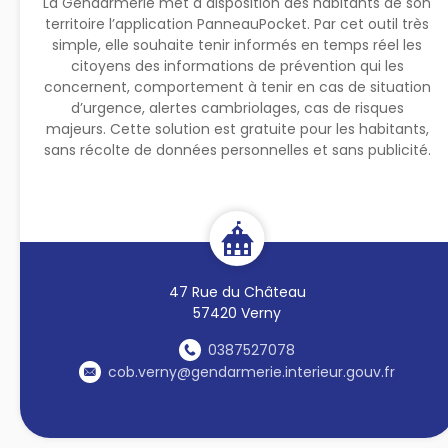
La Gendarmerie met à disposition des habitants de son
territoire l’application PanneauPocket. Par cet outil très
simple, elle souhaite tenir informés en temps réel les
citoyens des informations de prévention qui les
concernent, comportement à tenir en cas de situation
d’urgence, alertes cambriolages, cas de risques
majeurs. Cette solution est gratuite pour les habitants,
sans récolte de données personnelles et sans publicité.
47 Rue du Château
57420 Verny
0387527078
cob.verny@gendarmerie.interieur.gouv.fr