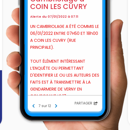
COIN LES CUVRY
Alerte du 07/01/2022 à 07:11
UN CAMBRIOLAGE A ÉTÉ COMMIS LE
06/01/2022 ENTRE 07H50 ET 18h00
A COIN LES CUVRY (RUE
PRINCIPALE).
TOUT ÉLÉMENT INTÉRESSANT
L’ENQUÊTE OU PERMETTANT
D'IDENTIFIER LE OU LES AUTEURS DES
FAITS EST À TRANSMETTRE À LA
GENDARMERIE DE VERNY EN
COMPOSANT LE 17.
PARTAGER
7 sur 12