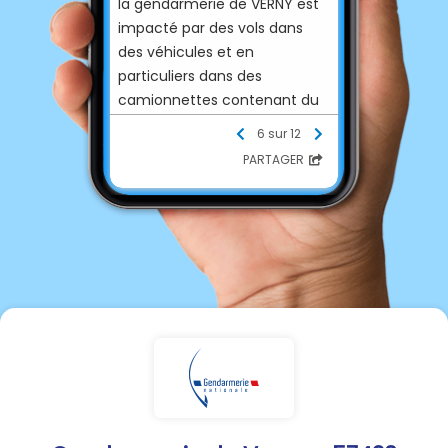
la gendarmerie de VERNY est
impacté par des vols dans
des véhicules et en
particuliers dans des
camionnettes contenant du
matériel de chantier. Les
6 sur 12
communes de POUILLY,
PARTAGER
CUVRY, VERNY, PONTOY et
MECLEUVES ont été touchées
au cours des deux dernières
semaines.
Tout élément intéressant
l'enquête ou permettant
d'identifier le ou les auteurs
des faits est à transmettre à
la gendarmerie de VERNY en
composant le 17.