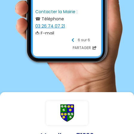
Contacter la Mairie :
☎ Téléphone
03 26 74 07 21
📩 E-mail
mairie.51marolles@wanadoo.fr
6 sur 6
💻 Site internet
PARTAGER
http://www.marolles51.fr/
Horaires Ouverture Mairie
Lundi 8h00-13h00 - 16h30-
18h30
Mardi 8h00-13h00
Mercredi 8h00-12h00
jeudi 8h00-13h00
vendredi 8h00-13h00