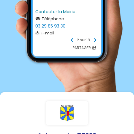
Contacter la Mairie :
☎ Téléphone
03 29 85 93 30
📩 E-mail
spincourt@wanadoo.fr
2 sur 18
PARTAGER
Horaires d'Ouvertures :
Lundi 14h00-17h00
Mardi-Jeudi-Vendredi 9h00-
12h00
En dehors de ces horaires,
uniquement sur rendez-vous
en contactant la mairie par
téléphone ou par mail.