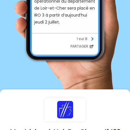
opérationnel du département
de Loir-et-Cher sera placé en
IRO 3 à partir d’aujourd’hui
jeudi 2 juillet.
L’IRO traduit le niveau de
1 sur 8
danger en matière d’éclosion
PARTAGER
et de propagation de feux de
végétation. Il s’agit d’un indice
associant plusieurs facteurs
de risque :
👉 bioclimatique (état de
sécheresse de la végétation
sèche et du couvert végétal
vivant),
👉 météorologique (vitesse
du vent, humidité des sols,
température de l’air, etc),