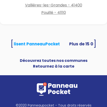
DgBg_aem_PxhFa0-
Vallières-les-Grandes - 41400
hNkGpQ6P9sxb3AQ
Pouillé - 41110
[
]
tés utilisent PanneauPocket
Découvrez toutes nos communes
Retournez à la carte
©2020 Panneaupocket - Tous droits réservés