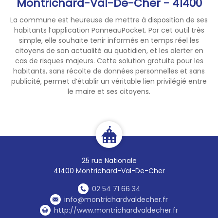
Montrichard-Val-De-Cher - 41400
👉 opérationnel (pression
incendiaire)
La commune est heureuse de mettre à disposition de ses
habitants l’application PanneauPocket. Par cet outil très
simple, elle souhaite tenir informés en temps réel les
Restez vigilants et adoptez les
citoyens de son actualité au quotidien, et les alerter en
bons réflexes :
cas de risques majeurs. Cette solution gratuite pour les
habitants, sans récolte de données personnelles et sans
❌ interdiction de brûlage à
publicité, permet d’établir un véritable lien privilégié entre
l’air libre de tous types de
le maire et ses citoyens.
déchets et de dérogation
❌ interdiction de fumer en
zone à risque
❌ interdiction d’allumer des
feux de camps et feux de joie
en toute zone.
25 rue Nationale
41400 Montrichard-Val-De-Cher
➡️ La mairie de Montrichard
02 54 71 66 34
Val de Cher vous
info@montrichardvaldecher.fr
communiquera les
http://www.montrichardvaldecher.fr
éventuelles interdictions et