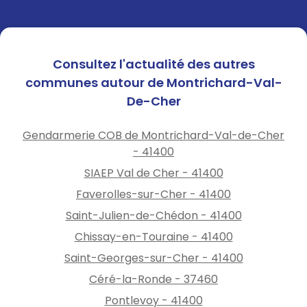
restrictions en vigueur.
Vous pouvez également
Consultez l'actualité des autres
suivre les informations de la
préfecture en cliquant sur le
communes autour de Montrichard-Val-
lien suivant : https://www.loir-
De-Cher
et-
cher.gouv.fr/Actualite/IRO-3-
Gendarmerie COB de Montrichard-Val-de-Cher
Niveau-d-indice-de-risque-
- 41400
de-feux-de-foret-et-d-
SIAEP Val de Cher - 41400
espaces-naturels?
Faverolles-sur-Cher - 41400
fbclid=IwY2xjawSzMdhleHRuA2
FlbQIxMABicmlkETF5OFR4UFBL
Saint-Julien-de-Chédon - 41400
VHh6U0ZzN1JSc3J0YwZhcHBfa
Chissay-en-Touraine - 41400
WQQMjIyMDM5MTc4ODIwMD
Saint-Georges-sur-Cher - 41400
g5MgABHnolA6M2-
Cej67oocetQ2Ghd8gimq-
Céré-la-Ronde - 37460
qn6bAiljQTzmCi3UBcDhTlKQzq
Pontlevoy - 41400