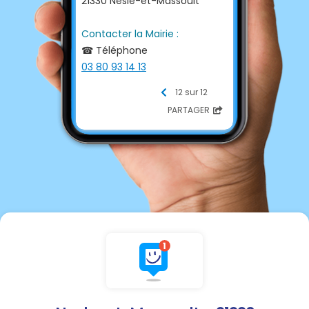
21330 Nesle-et-Massoult
Contacter la Mairie :
☎ Téléphone
03 80 93 14 13
06 30 50 48 38
12 sur 12
📩 E-mail
PARTAGER
nesle.mairie@orange.fr