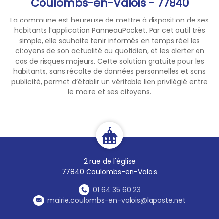
Coulombs-en-Valois - 77840
français)
La commune est heureuse de mettre à disposition de ses
https://www.slsclassic.nl/
habitants l’application PanneauPocket. Par cet outil très
simple, elle souhaite tenir informés en temps réel les
citoyens de son actualité au quotidien, et les alerter en
cas de risques majeurs. Cette solution gratuite pour les
habitants, sans récolte de données personnelles et sans
publicité, permet d’établir un véritable lien privilégié entre
le maire et ses citoyens.
2 rue de l'église
77840 Coulombs-en-Valois
01 64 35 60 23
mairie.coulombs-en-valois@laposte.net