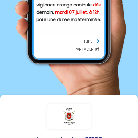
vigilance orange canicule
dès
demain,
mardi 07 juillet, à 12h
,
pour une durée indéterminée.
1 sur 5
Consignes à respecter :
💧 Buvez de l'eau
PARTAGER
régulièrement, sans attendre
d'avoir soif.
🏠 Restez au frais ou dans un
lieu climatisé autant que
possible.
🚪 Fermez volets et fenêtres
en journée, aérez la nuit.
🚶 Limitez vos déplacements
et les activités physiques aux
heures les plus chaudes (11 h
à 21 h).
👵 Prenez régulièrement des