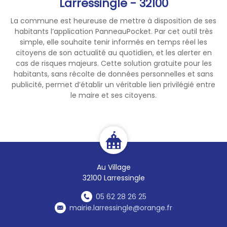
Larressingle - 32100
nouvelles de vos proches,
La commune est heureuse de mettre à disposition de ses
voisins et personnes isolées.
habitants l’application PanneauPocket. Par cet outil très
🚫 Ne laissez jamais un enfant
simple, elle souhaite tenir informés en temps réel les
ou un animal seul dans un
citoyens de son actualité au quotidien, et les alerter en
véhicule, même quelques
cas de risques majeurs. Cette solution gratuite pour les
minutes.
habitants, sans récolte de données personnelles et sans
publicité, permet d’établir un véritable lien privilégié entre
le maire et ses citoyens.
📞 En cas de malaise ou
d'urgence, appelez le
15
ou le
112
.
Restez informés de l'évolution
de la situation et suivez les
Au Village
consignes des autorités.
32100 Larressingle
Prenez soin de vous et des
personnes les plus
05 62 28 26 25
vulnérables.
mairie.larressingle@orange.fr