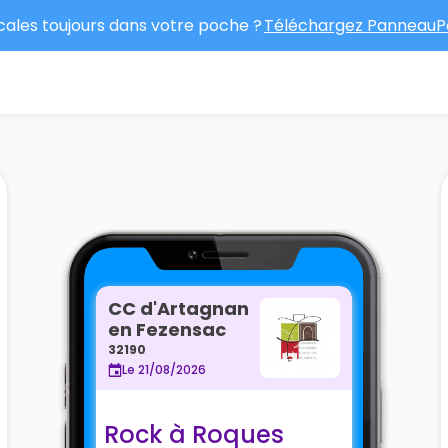
ocales toujours dans votre poche ?
Téléchargez PanneauPo
CC d'Artagnan
en Fezensac
32190
Le 21/08/2026
Rock à Roques