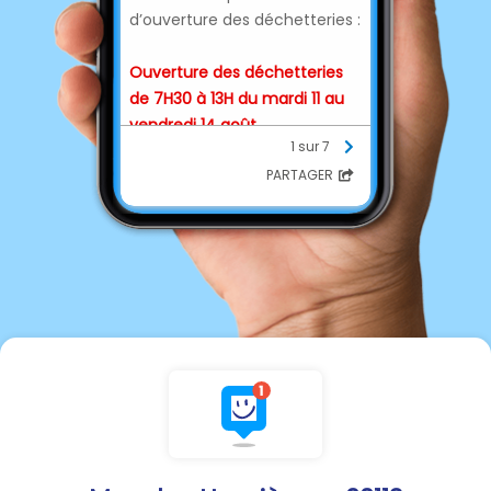
d’ouverture des déchetteries :
Ouverture des déchetteries
de 7H30 à 13H du mardi 11 au
vendredi 14 août.
1 sur 7
PARTAGER
ATTENTION : Ces informations
ne concernent pas les
déchetteries de :
▪ la Communauté de
Communes du Plateau Picard
(Saint-Just-en-Chaussée,
Maignelay-Montigny, Bulles, La
Neuville-Roy).
▪ l’Agglomération du
Beauvaisis (Beauvais, Auneuil,
Hermes, Crevecoeur-le-