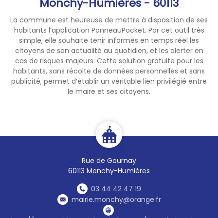
Monchy-Humières - 60113
Grand, Bailleul-sur-Therain)
▪ la Communauté de
La commune est heureuse de mettre à disposition de ses
Communes du Clermontois
habitants l’application PanneauPocket. Par cet outil très
(Breuil-le-Sec),
simple, elle souhaite tenir informés en temps réel les
pour lesquelles il est
citoyens de son actualité au quotidien, et les alerter en
nécessaire de contacter ces
cas de risques majeurs. Cette solution gratuite pour les
habitants, sans récolte de données personnelles et sans
structures pour connaitre
publicité, permet d’établir un véritable lien privilégié entre
leurs horaires.
le maire et ses citoyens.
Merci de votre
compréhension.
Rue de Gournay
60113 Monchy-Humières
03 44 42 47 19
mairie.monchy@orange.fr