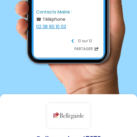
Contacts Mairie :
☎ Téléphone
02 38 90 10 03
📩 E-mail
12 sur 12
accueil@bellegarde45.fr
PARTAGER
💻 Site internet
https://www.bellegarde-45.fr
Retrouvez également toutes
nos animations sur :
Facebook :
Animations
Bellegarde 45
Instagram :
Mairie_Bellegarde_45