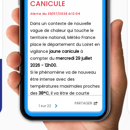
CANICULE
Alerte du 29/07/2026 à 12:04
Dans un contexte de nouvelle
vague de chaleur qui touche le
territoire national, Météo France
place le département du Loiret en
vigilance
jaune canicule
à
compter du
mercredi 29 juillet
2026 - 12h00.
Si le phénomène va de nouveau
être intense avec des
températures maximales proches
des
38°C
, il va être de courte
durée pour le département.
PARTAGER
1 sur 22
Météo France prévoit une
fin de
vigilance jaune canicule jeudi 30
juillet à 06h00.