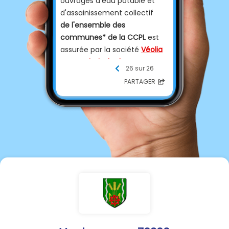
ouvrages d'eau potable et
d'assainissement collectif
de l'ensemble des
communes* de la CCPL
est
assurée par la société
Véolia
Eau - Générale des Eaux
.
26 sur 26
PARTAGER
Pour toute demande et pour
toutes vos démarches, vous
pouvez les contacter aux
coordonnées ci-dessous :
🌐 Sur le site internet :
www.eau.veolia.fr
📞 Par téléphone 24h/24 et
7j/7 :
09 69 32 34 58