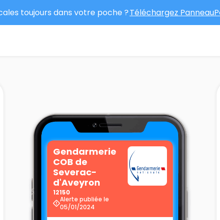
ocales toujours dans votre poche ?
Téléchargez PanneauPo
Gendarmerie
COB de
Severac-
d'Aveyron
12150
Alerte publiée le
05/01/2024