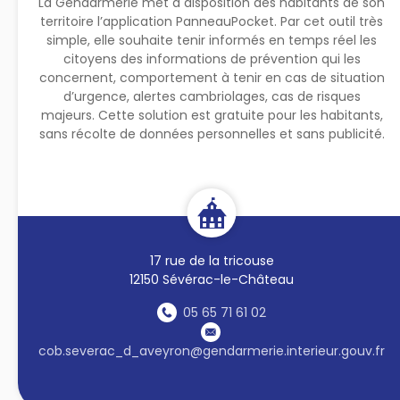
La Gendarmerie met à disposition des habitants de son
territoire l’application PanneauPocket. Par cet outil très
simple, elle souhaite tenir informés en temps réel les
citoyens des informations de prévention qui les
concernent, comportement à tenir en cas de situation
d’urgence, alertes cambriolages, cas de risques
majeurs. Cette solution est gratuite pour les habitants,
sans récolte de données personnelles et sans publicité.
17 rue de la tricouse
12150 Sévérac-le-Château
05 65 71 61 02
cob.severac_d_aveyron@gendarmerie.interieur.gouv.fr