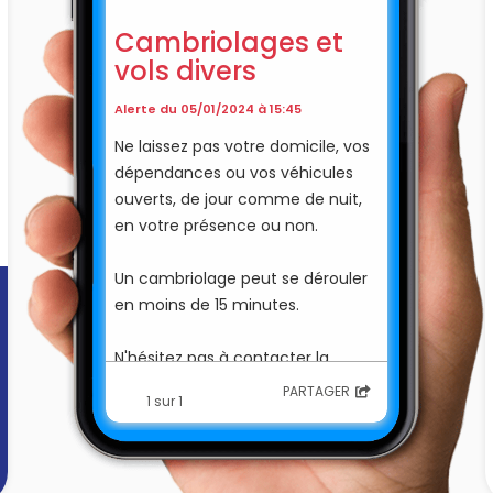
Cambriolages et
vols divers
Alerte du 05/01/2024 à 15:45
Ne laissez pas votre domicile, vos
dépendances ou vos véhicules
ouverts, de jour comme de nuit,
en votre présence ou non.
Un cambriolage peut se dérouler
en moins de 15 minutes.
N'hésitez pas à contacter la
gendarmerie (17) en cas de
PARTAGER
1 sur 1
véhicules ou attitudes suspectes
tel que :
- des voitures inhabituelles
stationnées à proximité de