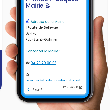
Mairie 📝
📬
Adresse de la Mairie :
1 Route de Bellevue
63470
Puy-Saint-Gulmier
Contacter la Mairie :
☎
04 73 79 90 93
📩
m.puysaintgulmier@laposte.net
PARTAGER
7 sur 7
Horaires :
]
mardi 13h30-17h00
jeudi 8h30-12h00