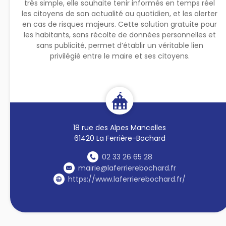
très simple, elle souhaite tenir informés en temps réel
les citoyens de son actualité au quotidien, et les alerter
en cas de risques majeurs. Cette solution gratuite pour
les habitants, sans récolte de données personnelles et
sans publicité, permet d’établir un véritable lien
privilégié entre le maire et ses citoyens.
18 rue des Alpes Mancelles
61420 La Ferrière-Bochard
02 33 26 65 28
mairie@laferrierebochard.fr
https://www.laferrierebochard.fr/