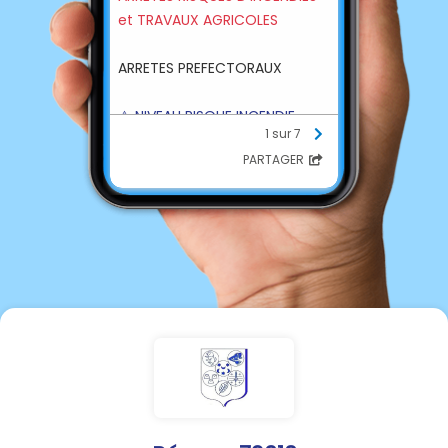
et TRAVAUX AGRICOLES
ARRETES PREFECTORAUX
⚠️ NIVEAU RISQUE INCENDIE
1 sur 7
ÉLEVÉ ⚠️
PARTAGER
Prolongation de l'arrêté
🔥
risque incendie élevé
Prolongation de l'arrêté
🔥
relatif aux restrictions des
travaux agricoles jusqu'au 15
août inclus.