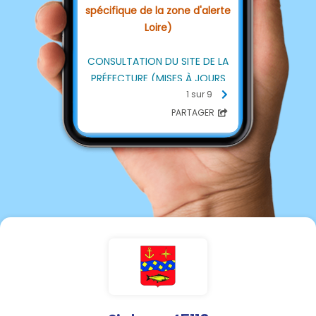
spécifique de la zone d'alerte
Loire)
CONSULTATION DU SITE DE LA
PRÉFECTURE (MISES À JOURS
RÉGULIÈRES) :
1 sur 9
https://www.loiret.gouv.fr/Acti
PARTAGER
ons-de-l-
Etat/Environnement-eau-
chasse-peche/Eau/Gestion-
des-prelevements-d-
eau/Restrictions-des-
usages-de-l-eau