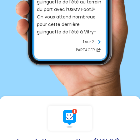
guinguette de l’été au terrain
du port avec l’USMV Foot🎉
On vous attend nombreux
pour cette dernière
guinguette de l’été à Vitry-
aux-loges
à partir de 19h
.
1 sur 2
Sur place, une
buvette
au top
PARTAGER
🍻avec des
planches apéro
,
des
foodtrucks
prêts à vous
régaler😋 et évidemment une
ambiance
à la fête tous
ensemble 🤩🥳