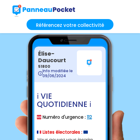
Référencez votre collectivité
Élise-
Daucourt
51800
Info modifiée le
09/06/2024
ℹ VIE
QUOTIDIENNE ℹ
Numéro d'urgence :
112
🆘
Listes électorales :
🇨🇵
🇪🇺
Vous pouvez vous inscrire