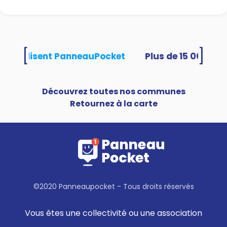
Location salle et/ou Tables
🏚
& Bancs pliables :
Se rapprocher de la mairie
Passez à la permanence de la
[
]
tés utilisent PanneauPocket
mairie ou sur
rendez-vous
Découvrez toutes nos communes
Retournez à la carte
©2020 Panneaupocket - Tous droits réservés
Vous êtes une collectivité ou une association