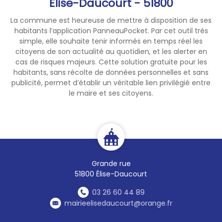
Élise-Daucourt - 51800
mairie)
La commune est heureuse de mettre à disposition de ses
habitants l’application PanneauPocket. Par cet outil très
Recensement citoyen :
🇨🇵
simple, elle souhaite tenir informés en temps réel les
Chaque jeune Français de 16
citoyens de son actualité au quotidien, et les alerter en
cas de risques majeurs. Cette solution gratuite pour les
ans doit se faire recenser. Son
habitants, sans récolte de données personnelles et sans
recensement citoyen
(parfois
publicité, permet d’établir un véritable lien privilégié entre
appelé par
le maire et ses citoyens.
erreur
recensement militaire
)
fait, il reçoit une
attestation
de recensement
. Il doit
présenter cette attestation
lors de certaines démarches
(par exemple, pour son
Grande rue
inscription au bac avant 18
51800 Élise-Daucourt
ans). Le recensement permet
03 26 60 44 89
à l'administration de
mairieelisedaucourt@orange.fr
convoquer le jeune à la
journée défense et