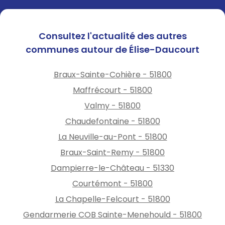
citoyenneté (JDC).
Consultez l'actualité des autres
Ramassage scolaire :
🚌
communes autour de Élise-Daucourt
Argonne Transport -
03 26 60
61 61
Braux-Sainte-Cohière - 51800
A ce jour, Collège J-B Drouet
Maffrécourt - 51800
(Ste Menehould) Horaires
visibles sous l'abri-bus
Valmy - 51800
Chaudefontaine - 51800
La Neuville-au-Pont - 51800
Projet d'urbanisme :
🏡
Braux-Saint-Remy - 51800
Des travaux, pensez à vos
déclarations
préalables
ou
Dampierre-le-Château - 51330
permis de construire
.
Courtémont - 51800
Passez à la permanence de la
La Chapelle-Felcourt - 51800
mairie ou sur
rendez-vous
Gendarmerie COB Sainte-Menehould - 51800