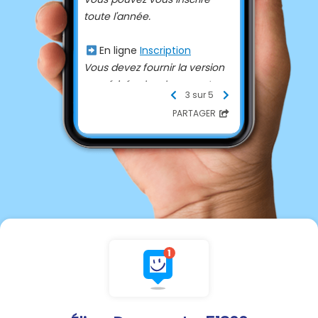
toute l'année.
En ligne
Inscription
➡
Vous devez fournir la version
numérisée des documents
3 sur 5
suivants :
PARTAGER
-
Justificatif de domicile
de
moins de 3 mois
-
Justificatif d'identité
Sur place par vous-même
➡
Vous devez fournir les
documents suivants :
-
Justificatif d'identité
-
Justificatif de domicile
de
moins de 3 mois
-
Formulaire cerfa
n°12669
(aussi disponible en