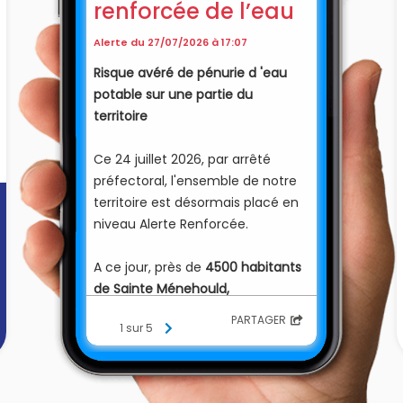
renforcée de l’eau
Alerte du 27/07/2026 à 17:07
Risque avéré de pénurie d 'eau
potable sur une partie du
territoire
Ce 24 juillet 2026, par arrêté
préfectoral, l'ensemble de notre
territoire est désormais placé en
niveau Alerte Renforcée.
A ce jour, près de
4500 habitants
de Sainte Ménehould,
Chaudefontaine et Braux-Sainte-
PARTAGER
1 sur 5
Cohière
sont confrontés à un
risque réel de pénurie d'eau
potable.