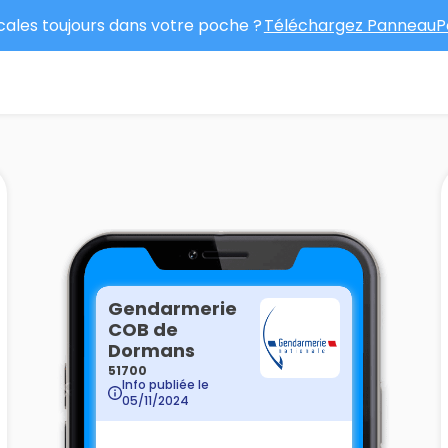
ocales toujours dans votre poche ?
Téléchargez PanneauPo
Gendarmerie
COB de
Dormans
51700
Info publiée le
05/11/2024