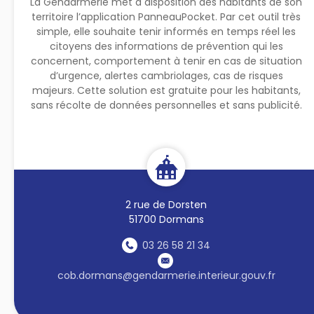
La Gendarmerie met à disposition des habitants de son
territoire l’application PanneauPocket. Par cet outil très
simple, elle souhaite tenir informés en temps réel les
citoyens des informations de prévention qui les
concernent, comportement à tenir en cas de situation
d’urgence, alertes cambriolages, cas de risques
majeurs. Cette solution est gratuite pour les habitants,
sans récolte de données personnelles et sans publicité.
2 rue de Dorsten
51700 Dormans
03 26 58 21 34
cob.dormans@gendarmerie.interieur.gouv.fr