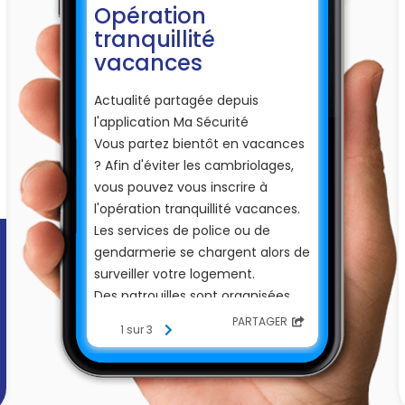
Opération
tranquillité
vacances
Actualité partagée depuis
l'application Ma Sécurité
Vous partez bientôt en vacances
? Afin d'éviter les cambriolages,
vous pouvez vous inscrire à
l'opération tranquillité vacances.
Les services de police ou de
gendarmerie se chargent alors de
surveiller votre logement.
Des patrouilles sont organisées
pour passer aux abords de votre
PARTAGER
1 sur 3
domicile. Vous serez prévenu en
cas d'anomalies (dégradations,
cambriolage...).
Pour vous inscrire, il n'est plus