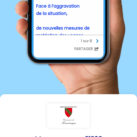
Face à l’aggravation
de la situation,
de nouvelles mesures de
restriction des usages
1 sur 8
de l’eau s’imposent
PARTAGER
à compter du :
25 juillet 2026 par
Arrêté préfectoral n° 1243
du 24 juillet 2026
Le bassin Dheune et avant
Dheune est passé en alerte
renforcée, avec des
interdictions d'usage de l'eau,
détaillées dans le tableau
suivant :