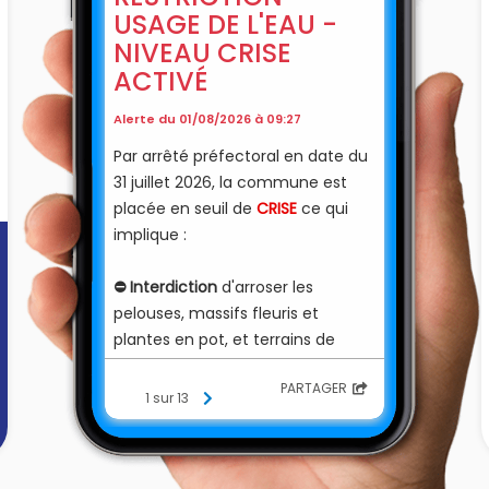
USAGE DE L'EAU -
NIVEAU CRISE
ACTIVÉ
Alerte du 01/08/2026 à 09:27
Par arrêté préfectoral en date du
31 juillet 2026, la commune est
placée en seuil de
CRISE
ce qui
implique :
⛔️
Interdiction
d'arroser les
pelouses, massifs fleuris et
plantes en pot, et terrains de
sport, meme la nuit
PARTAGER
⛔️
Interdiction
d'arroser les
1 sur 13
potagers entre 09h et 20h
⛔️
Interdiction
de laver les
façades, toitures, trottoirs,