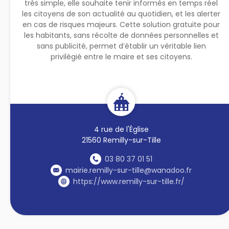
très simple, elle souhaite tenir informés en temps réel
les citoyens de son actualité au quotidien, et les alerter
en cas de risques majeurs. Cette solution gratuite pour
les habitants, sans récolte de données personnelles et
sans publicité, permet d’établir un véritable lien
privilégié entre le maire et ses citoyens.
4 rue de l'Église
21560 Remilly-sur-Tille
03 80 37 01 51
mairie.remilly-sur-tille@wanadoo.fr
https://www.remilly-sur-tille.fr/