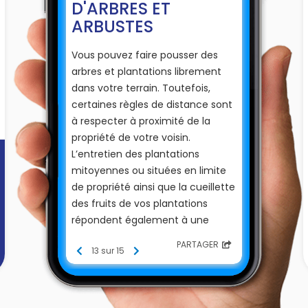
D'ARBRES ET
ARBUSTES
Vous pouvez faire pousser des
arbres et plantations librement
dans votre terrain. Toutefois,
certaines règles de distance sont
à respecter à proximité de la
propriété de votre voisin.
L’entretien des plantations
mitoyennes ou situées en limite
de propriété ainsi que la cueillette
des fruits de vos plantations
répondent également à une
réglementation précise.
PARTAGER
13 sur 15
Selon les articles
671
et
672
du
code civil :
Si les plantations font plus de 2
mètres de hauteur, elles doivent