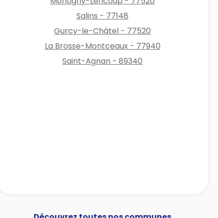
Montigny-Lencoup - 77520
Salins - 77148
Gurcy-le-Châtel - 77520
La Brosse-Montceaux - 77940
Saint-Agnan - 89340
Découvrez toutes nos communes