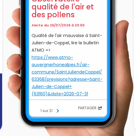
qualité de l'air et
des pollens
Alerte du 26/07/2026 à 20:50
Qualité de l'air mauvaise à Saint-
Julien-de-Coppel, lire le bulletin
ATMO =>
https://www.atmo-
auvergnerhonealpes.fr/air-
commune/SaintJuliendeCoppel/
63368/previsions?adresse=Saint-
Julien-de-Coppel+
(63160)&date=2026-07-31
C'est quoi l'indice ATMO ?
PARTAGER
1 sur 21
L'indice ATMO est un indicateur
journalier qui sert à mesurer et à
noter la qualité de l'air que l'on