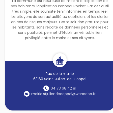
La commune est heureuse de mettre à disposition de
ses habitants l’application PanneauPocket. Par cet outil
très simple, elle souhaite tenir informés en temps réel
les citoyens de son actualité au quotidien, et les alerter
en cas de risques majeurs. Cette solution gratuite pour
les habitants, sans récolte de données personnelles et
sans publicité, permet d’établir un véritable lien
privilégié entre le maire et ses citoyens.
Rue de la mairie
63160 Saint-Julien-de-Coppel
04 73 68 42 81
mairie.stjuliendecoppel@wanadoo.fr