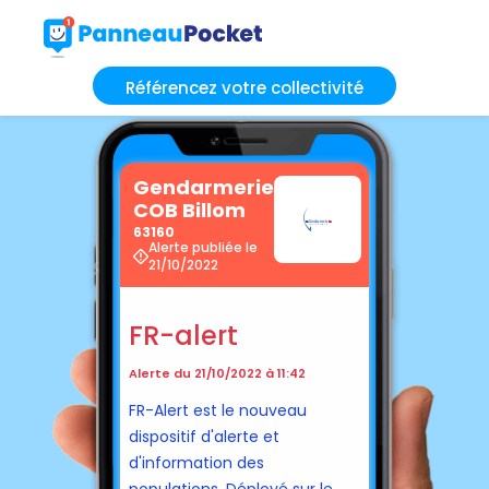
Référencez votre collectivité
Gendarmerie
COB Billom
63160
Alerte publiée le
21/10/2022
FR-alert
Alerte du 21/10/2022 à 11:42
FR-Alert est le nouveau
dispositif d'alerte et
d'information des
populations. Déployé sur le