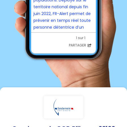
territoire national depuis fin
juin 2022, FR-Alert permet de
prévenir en temps réel toute
personne détentrice d’un
téléphone portable de sa
1 sur 1
présence dans
une zone de
PARTAGER
danger afin de l’informer des
comportements à adopter
pour se protéger.fr
---
https://www.interieur.gouv.fr/
actualites/actu-du-
ministere/alerter-et-
proteger-deploiement-
national-du-dispositif-fr-alert