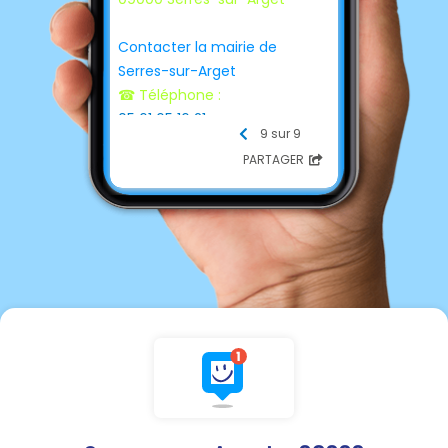
Contacter la mairie de
Serres-sur-Arget
☎ Téléphone :
05 61 65 16 21
9 sur 9
📩 E-mail :
PARTAGER
contact@mairie-serres-sur-
arget.fr