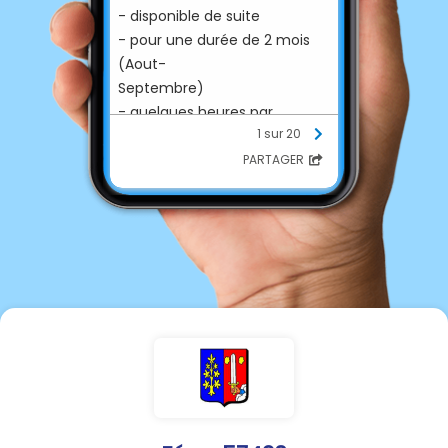
- disponible de suite
- pour une durée de 2 mois
(Aout-
Septembre)
- quelques heures par
1 sur 20
semaine
(à définir ensemble)
PARTAGER
Si vous êtes intéressé
contactez la mairie 03 87 52
84 76