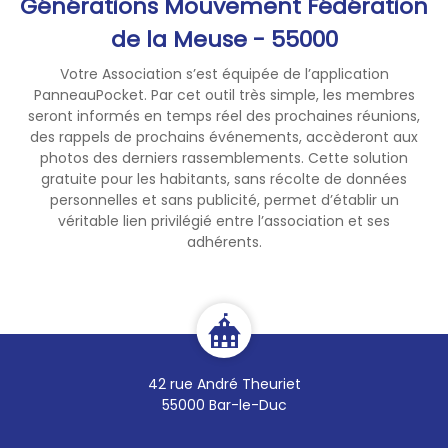
Générations Mouvement Fédération
Ci-dessous, informations
de la Meuse - 55000
complémentaires
Votre Association s’est équipée de l’application
PanneauPocket. Par cet outil très simple, les membres
seront informés en temps réel des prochaines réunions,
des rappels de prochains événements, accèderont aux
photos des derniers rassemblements. Cette solution
gratuite pour les habitants, sans récolte de données
personnelles et sans publicité, permet d’établir un
véritable lien privilégié entre l’association et ses
adhérents.
42 rue André Theuriet
55000 Bar-le-Duc