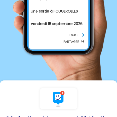
une
sortie à FOUGEROLLES
vendredi 18 septembre 2026
1 sur 3
déjeuner Spectacle au
PARTAGER
cabaret
"La Gabiotte"
(Nouveau spectacle)
Départ de Bar le Duc: 95.00 €
Départ de Verdun : 105.00€
(via Void)
Places limitées
INSCRIPTIONS OBLIGATOIRES
avant le 15 août 2026.