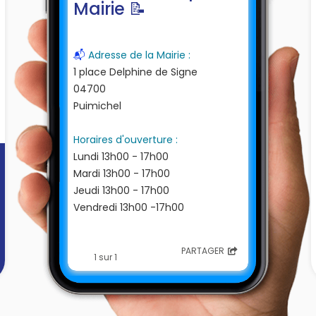
Mairie 📝
📬
Adresse de la Mairie :
1 place Delphine de Signe
04700
Puimichel
Horaires d'ouverture :
Lundi 13h00 - 17h00
Mardi 13h00 - 17h00
Jeudi 13h00 - 17h00
Vendredi 13h00 -17h00
Contacter la Mairie :
PARTAGER
☎
04 92 78 61 40
1 sur 1
📩
mairie@puimichel.fr