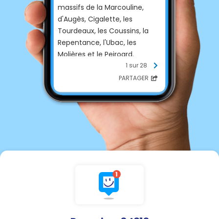
massifs de la Marcouline,
d'Augès, Cigalette, les
Tourdeaux, les Coussins, la
Repentance, l'Ubac, les
Molières et le Peiroard.
📅 À compter du jeudi 6 août
1 sur 28
2026 🕙 De 10 h à 19 h
PARTAGER
Cette mesure vise à protéger
notre patrimoine naturel et à
garantir la sécurité de tous.
Nous remercions chacun pour
sa compréhension et son
civisme. En cette période de
forte sécheresse, la vigilance
de tous est essentielle pour
préserver notre commune.