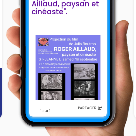
Aillaud, paysan et
cinéaste".
PARTAGER
1 sur 1