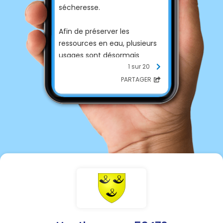
sécheresse.
Afin de préserver les
ressources en eau, plusieurs
usages sont désormais
interdits.
1 sur 20
PARTAGER
⛔ À compter du 25 juillet 2026
:
🚫 Arrosage des jardins,
pelouses et espaces verts
interdit de 8 h à 20 h
(potagers : de 8 h à 20 h
également, sauf avec de
l’eau récupérée ou recyclée).
🚫 Remplissage des piscines
privées interdit.