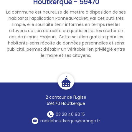
Houtkerque - 59470
La commune est heureuse de mettre à disposition de ses
🚫 Lavage des véhicules à
habitants l’application PanneauPocket. Par cet outil très
domicile interdit.
simple, elle souhaite tenir informés en temps réel les
citoyens de son actualité au quotidien, et les alerter en
🚫 Nettoyage des façades,
cas de risques majeurs. Cette solution gratuite pour les
terrasses et autres surfaces
habitants, sans récolte de données personnelles et sans
publicité, permet d’établir un véritable lien privilégié entre
extérieures interdit (hors
le maire et ses citoyens.
exceptions prévues par la
réglementation).
💦 Le respect de ces
restrictions est essentiel pour
préserver durablement notre
2 contour de l'Église
ressource.
59470 Houtkerque
🌐 Plus d’informations :
03 28 40 90 15
vigieau.gouv.fr
mairiehoutkerque@orange.fr