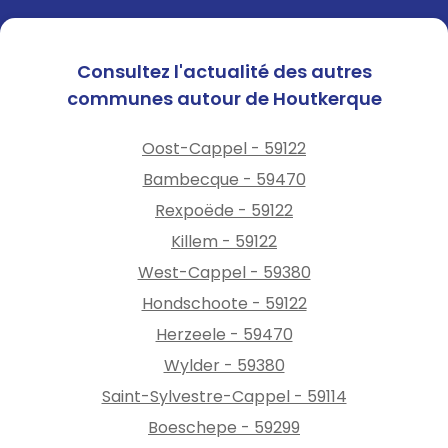
🙏 Merci à chacun pour votre
engagement.
Ensemble, préservons l’eau !
Consultez l'actualité des autres
💙
communes autour de Houtkerque
Oost-Cappel - 59122
Bambecque - 59470
Rexpoëde - 59122
Killem - 59122
West-Cappel - 59380
Hondschoote - 59122
Herzeele - 59470
Wylder - 59380
Saint-Sylvestre-Cappel - 59114
Boeschepe - 59299