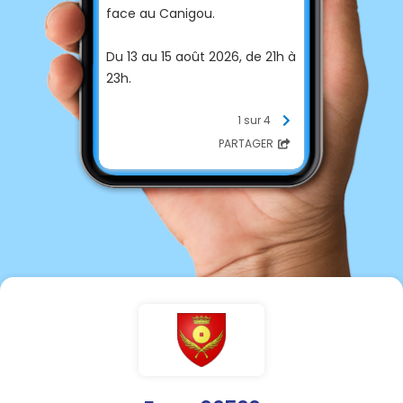
face au Canigou.
Du 13 au 15 août 2026, de 21h à
23h.
Billeterie :
1 sur 4
https://www.helloasso.com/a
PARTAGER
ssociations/art-que-
fem/evenements/mes-de-
jazz-11