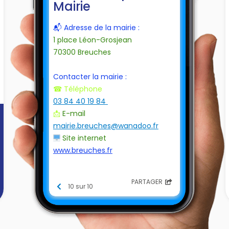
Mairie
📬 Adresse de la mairie :
1 place Léon-Grosjean
70300 Breuches
Contacter la mairie :
☎ Téléphone
03 84 40 19 84
📩
E-mail
mairie.breuches@wanadoo.fr
Site internet
🖥
www.breuches.fr
Horaires de la mairie
PARTAGER
Lundi mardi mercredi jeudi
10 sur 10
vendredi
8h30 à 12h30
Lundi mardi mercredi