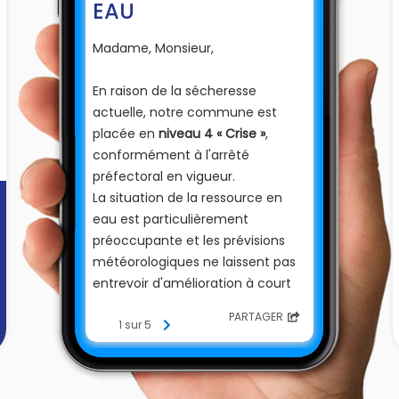
EAU
Madame, Monsieur,
En raison de la sécheresse
actuelle, notre commune est
placée en
niveau 4 « Crise »
,
conformément à l'arrêté
préfectoral en vigueur.
La situation de la ressource en
eau est particulièrement
préoccupante et les prévisions
météorologiques ne laissent pas
entrevoir d'amélioration à court
terme. Il est donc essentiel que
PARTAGER
chacun adopte des gestes
1 sur 5
responsables afin de préserver
cette ressource indispensable.