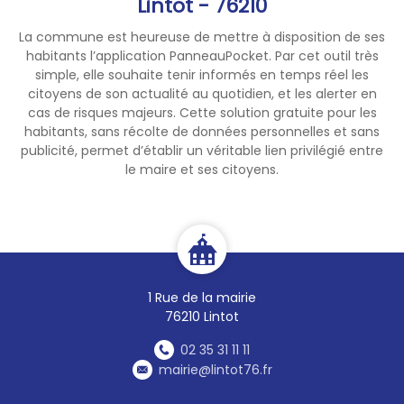
Lintot - 76210
veille du jour de collecte pour
La commune est heureuse de mettre à disposition de ses
les tournées qui sont
habitants l’application PanneauPocket. Par cet outil très
habituellement réalisées le
simple, elle souhaite tenir informés en temps réel les
matin, et avant midi pour les
citoyens de son actualité au quotidien, et les alerter en
tournées qui sont
cas de risques majeurs. Cette solution gratuite pour les
habituellement réalisées
habitants, sans récolte de données personnelles et sans
publicité, permet d’établir un véritable lien privilégié entre
l’après-midi.
le maire et ses citoyens.
1 Rue de la mairie
76210 Lintot
02 35 31 11 11
mairie@lintot76.fr