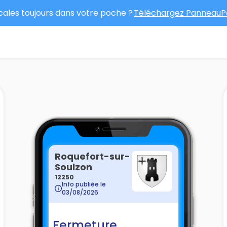
ocales toujours dans votre poche ?
Téléchargez PanneauPo
Roquefort-sur-
Soulzon
12250
Info publiée le
03/08/2026
Fermeture