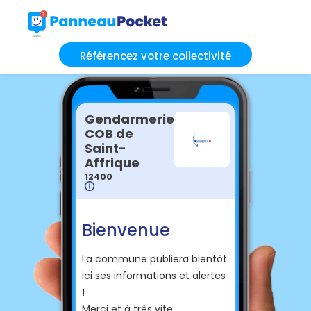
Référencez votre collectivité
Gendarmerie
COB de
Saint-
Affrique
12400
Bienvenue
La commune publiera bientôt
ici ses informations et alertes
!
Merci et à très vite