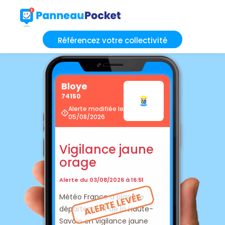
Référencez votre collectivité
Bloye
74150
Alerte modifiée le
05/08/2026
Vigilance jaune
orage
Alerte du 03/08/2026 à 16:51
Météo France a placé le
département de la Haute-
Savoie en vigilance jaune