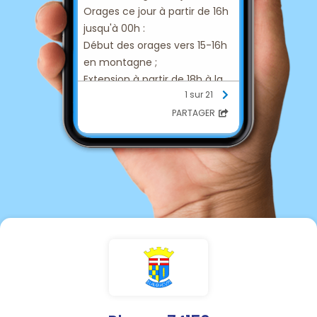
Orages ce jour à partir de 16h
jusqu'à 00h :
Début des orages vers 15-16h
en montagne ;
Extension à partir de 18h à la
1 sur 21
plaine ;
Grêle de petite taille
PARTAGER
localement possible ;
Quelques rafales, jusqu'à 60-
70 km/h ;
Cumuls sous les orages : 15-
30 mm, très localement 40-
60 mm ;
Ruissellements localisés.