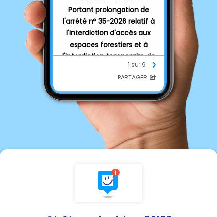
Portant prolongation de
l'arrêté n° 35-2026 relatif à
l'interdiction d'accès aux
espaces forestiers et à
l'interdiction temporaire de
1 sur 9
tout feu, barbecue et
PARTAGER
dispositif de cuisson à l'air
libre sur le territoire
communal