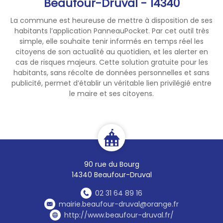
Beaufour-Druval - 14340
information, notamment
avec les personnes les plus
La commune est heureuse de mettre à disposition de ses
vulnérables.
habitants l’application PanneauPocket. Par cet outil très
simple, elle souhaite tenir informés en temps réel les
citoyens de son actualité au quotidien, et les alerter en
cas de risques majeurs. Cette solution gratuite pour les
habitants, sans récolte de données personnelles et sans
publicité, permet d’établir un véritable lien privilégié entre
le maire et ses citoyens.
90 rue du Bourg
14340 Beaufour-Druval
02 31 64 89 16
mairie.beaufour-druval@orange.fr
http://www.beaufour-druval.fr/