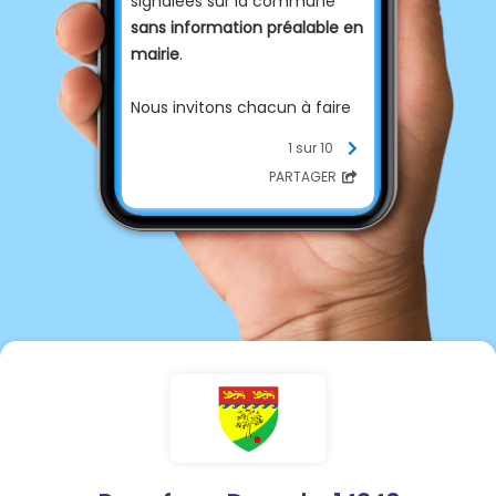
signalées sur la commune
sans information préalable en
mairie
.
Nous invitons chacun à faire
preuve de la plus grande
1 sur 10
vigilance et à
ne pas
PARTAGER
accorder sa confiance
à des
démarcheurs dont l'identité
ou la légitimité ne peut être
vérifiée.
En cas de doute, ne laissez
pas entrer les personnes à
votre domicile et n'hésitez
pas à contacter la mairie ou
les services de gendarmerie.
Merci de partager cette