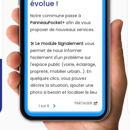
évolue !
Notre commune passe à
PanneauPocket+
afin de vous
proposer de nouveaux services.
🛠️
Le module Signalement
vous
permet de nous informer
facilement d'un problème sur
l'espace public (voirie, éclairage,
propreté, mobilier urbain…). En
quelques clics, vous pouvez
décrire la situation, ajouter une
photo si besoin et localiser le lieu
concerné. Les services
PARTAGER
municipaux sont ainsi informés
1 sur 6
plus rapidement.
💡
La Boîte à idées
vous offre un