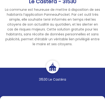
Le Castéra - 31530
d'impôts directs locaux dans
La commune est heureuse de mettre à disposition de ses
la commune ;
habitants l’application PanneauPocket. Par cet outil très
* être familiarisé avec les
simple, elle souhaite tenir informés en temps réel les
circonstances locales, et
citoyens de son actualité au quotidien, et les alerter en
posséder des connaissances
cas de risques majeurs. Cette solution gratuite pour les
suffisantes pour l'exécution
habitants, sans récolte de données personnelles et sans
publicité, permet d’établir un véritable lien privilégié entre
des travaux de la
le maire et ses citoyens.
commission.
La Direction des Finances
Publiques désignera 12
commissaires parmi les
candidats.
31530 Le Castéra
Date limite de candidature =
14 août
par mail à contact@mairie-
lecastera31.fr