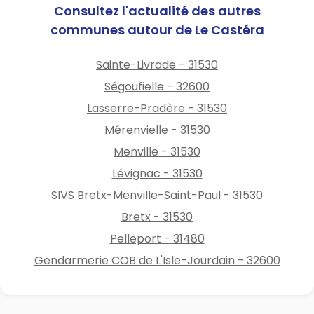
ou par téléphone au
Consultez l'actualité des autres
05.61.85.65.59
communes autour de Le Castéra
Le maire, Stéphanie RIVAUD
Sainte-Livrade - 31530
Ségoufielle - 32600
Lasserre-Pradère - 31530
Mérenvielle - 31530
Menville - 31530
Lévignac - 31530
SIVS Bretx-Menville-Saint-Paul - 31530
Bretx - 31530
Pelleport - 31480
Gendarmerie COB de L'Isle-Jourdain - 32600