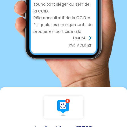
souhaitant siéger au sein de
la CCID.
Rôle consultatif de la CCID =
* signale les changements de
propriétés, participe à la
détermination des tarifs
1 sur 24
d'évaluation, et formule des
PARTAGER
avis sur l'évaluation annuelle
des biens
* peut donner un avis sur les
réclamations.
Les conditions
:
* être de nationalité française
ou ressortissants d'un État
membre de l'Union
européenne ;
* avoir au moins 18 ans ;
* jouir de leurs droits civils ;
* être inscrit sur l'un des rôles